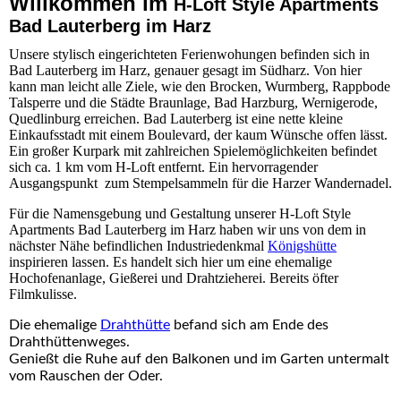
Willkommen im
H-Loft Style Apartments
Bad Lauterberg im Harz
Unsere stylisch eingerichteten Ferienwohungen befinden sich in
Bad Lauterberg im Harz, genauer gesagt im Südharz. Von hier
kann man leicht alle Ziele, wie den Brocken, Wurmberg, Rappbode
Talsperre und die Städte Braunlage, Bad Harzburg, Wernigerode,
Quedlinburg erreichen. Bad Lauterberg ist eine nette kleine
Einkaufsstadt mit einem Boulevard, der kaum Wünsche offen lässt.
Ein großer Kurpark mit zahlreichen Spielemöglichkeiten befindet
sich ca. 1 km vom H-Loft entfernt. Ein hervorragender
Ausgangspunkt zum Stempelsammeln für die Harzer Wandernadel.
Für die Namensgebung und Gestaltung unserer H-Loft Style
Apartments Bad Lauterberg im Harz haben wir uns von dem in
nächster Nähe befindlichen Industriedenkmal
Königshütte
inspirieren lassen. Es handelt sich hier um eine ehemalige
Hochofenanlage, Gießerei und Drahtzieherei. Bereits öfter
Filmkulisse.
Die ehemalige
Drahthütte
befand sich am Ende des
Drahthüttenweges.
Genießt die Ruhe auf den Balkonen und im Garten untermalt
vom Rauschen der Oder.