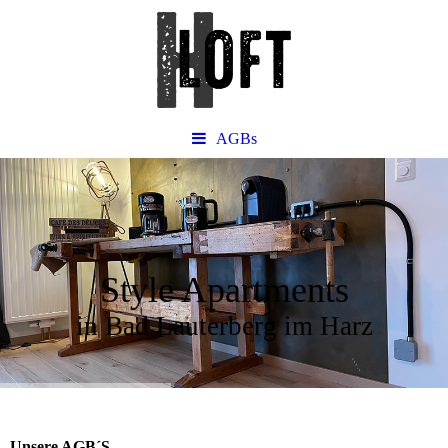
AGBs
Style Apartments
in Bad Lauterberg im Harz
Unsere AGB´S